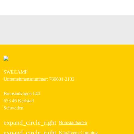
SWECAMP
Unternehmensnummer: 769601-2132
Bomstadvägen 640
653 46 Karlstad
Schweden
expand_circle_right
Bomstadbaden
expand_circle_right
Klarälvens Camping