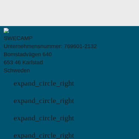
SWECAMP
Unternehmensnummer: 769601-2132
Bomstadvägen 640
653 46 Karlstad
Schweden
expand_circle_right
Bomstadbaden
expand_circle_right
Klarälvens Camping
expand_circle_right
Stenrösets Camping
expand_circle_right
Flottsbro