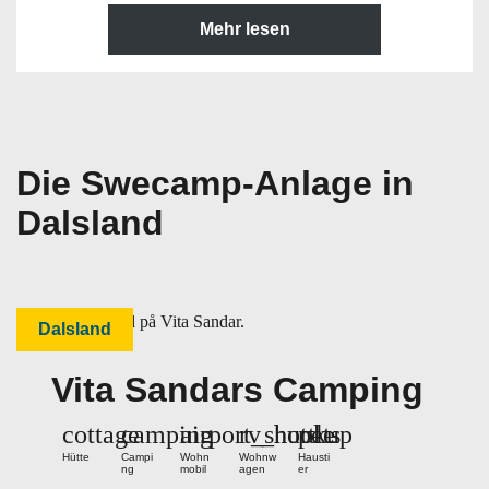
Mehr lesen
Die Swecamp-Anlage in
Dalsland
Dalsland
Vita Sandars Camping
cottage
camping
airport_shuttle
rv_hookup
pets
Hütte
Campi
Wohn
Wohnw
Hausti
ng
mobil
agen
er