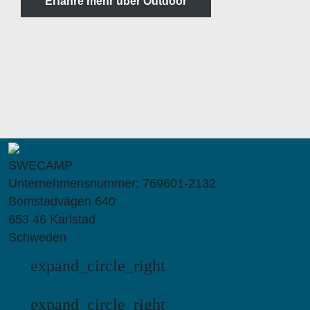
Erfahre mehr über Outdoor
SWECAMP
Unternehmensnummer: 769601-2132
Bomstadvägen 640
653 46 Karlstad
Schweden
expand_circle_right
Bomstadbaden
expand_circle_right
Klarälvens Camping