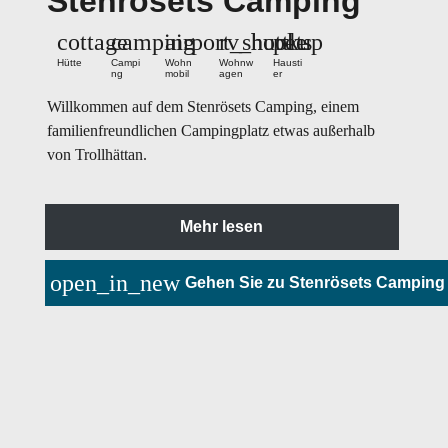
Stenrösets Camping
cottage
camping
airport_shuttle
rv_hookup
pets
Hütte
Campi
Wohn
Wohnw
Hausti
ng
mobil
agen
er
Willkommen auf dem Stenrösets Camping, einem
familienfreundlichen Campingplatz etwas außerhalb
von Trollhättan.
Mehr lesen
open_in_new
Gehen Sie zu Stenrösets Camping