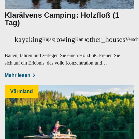
Klarälvens Camping: Holzfloß (1
Tag)
kayaking
rowing
other_houses
Kajak
Kanu
Versch
Bauen, fahren und zerlegen Sie einen Holzfloß. Freuen Sie
sich auf ein Erlebnis, das volle Konzentration und
angenehme Ruhe vereint.
Mehr lesen
Värmland