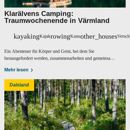
Klarälvens Camping:
Traumwochenende in Värmland
kayaking
rowing
other_houses
Kajak
Kanu
Versch
Ein Abenteuer für Körper und Geist, bei dem Sie
herausgefordert werden, zusammenarbeiten und gemeinsam
etwas schaffen.
Mehr lesen
Dalsland