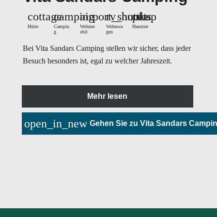
cottage
camping
airport_shuttle
rv_hookup
pets
Hütte
Campin
Wohnm
Wohnwa
Haustier
g
obil
gen
Bei Vita Sandars Camping stellen wir sicher, dass jeder
Besuch besonders ist, egal zu welcher Jahreszeit.
Mehr lesen
open_in_new
Gehen Sie zu Vita Sandars Campi