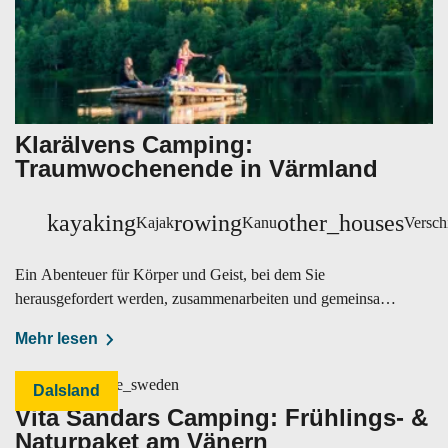
Klarälvens Camping:
Traumwochenende in Värmland
kayaking
rowing
other_houses
Kajak
Kanu
Versch
Ein Abenteuer für Körper und Geist, bei dem Sie
herausgefordert werden, zusammenarbeiten und gemeinsam
etwas schaffen.
Mehr lesen
Dalsland
Vita Sandars Camping: Frühlings- &
Naturpaket am Vänern