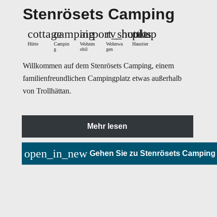
Stenrösets Camping
cottage
camping
airport_shuttle
rv_hookup
pets
Hütte
Campin
Wohnm
Wohnwa
Haustier
g
obil
gen
Willkommen auf dem Stenrösets Camping, einem
familienfreundlichen Campingplatz etwas außerhalb
von Trollhättan.
Mehr lesen
open_in_new
Gehen Sie zu Stenrösets Camping