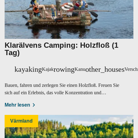
Klarälvens Camping: Holzfloß (1
Tag)
kayaking
rowing
other_houses
Kajak
Kanu
Versch
Bauen, fahren und zerlegen Sie einen Holzfloß. Freuen Sie
sich auf ein Erlebnis, das volle Konzentration und
angenehme Ruhe vereint.
Mehr lesen
Värmland