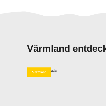
Värmland entdec
Värmland