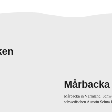
ken
Mårbacka
Mårbacka in Värmland, Schwed
schwedischen Autorin Selma L