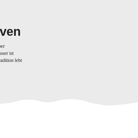
lven
ber
ser ist
adition lebt