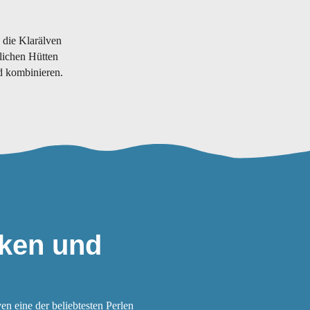
 die Klarälven
tlichen Hütten
d kombinieren.
cken und
en eine der beliebtesten Perlen