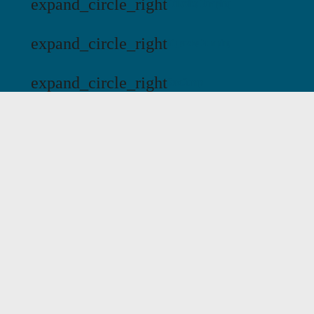
expand_circle_right
Hälleviks Camping
expand_circle_right
Jägersbo Camping
expand_circle_right
KustCamp
mail
Email:
kontakt@swecamp.se
Outdoor & Natur
Schwedische Kultur
Camping in Schweden
Paket
Über Swecamp
FAQ
Kontakt
Cookie-Einstellungen