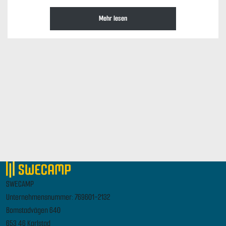
Mehr lesen
SWECAMP
Unternehmensnummer: 769601-2132
Bomstadvägen 640
653 46 Karlstad