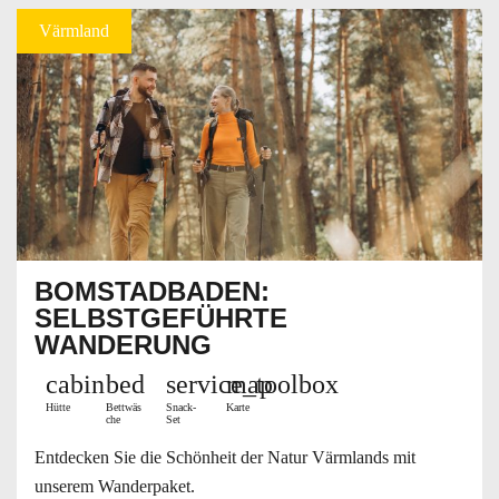
Värmland
BOMSTADBADEN:
SELBSTGEFÜHRTE
WANDERUNG
cabin
bed
service_toolbox
map
Hütte
Bettwäs
Snack-
Karte
che
Set
Entdecken Sie die Schönheit der Natur Värmlands mit
unserem Wanderpaket.