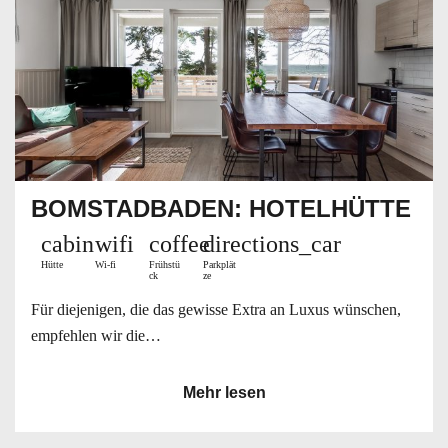
BOMSTADBADEN: HOTELHÜTTE
cabin
wifi
coffee
directions_car
Hütte
Wi-fi
Frühstü
Parkplät
ck
ze
Für diejenigen, die das gewisse Extra an Luxus wünschen,
empfehlen wir die…
Mehr lesen