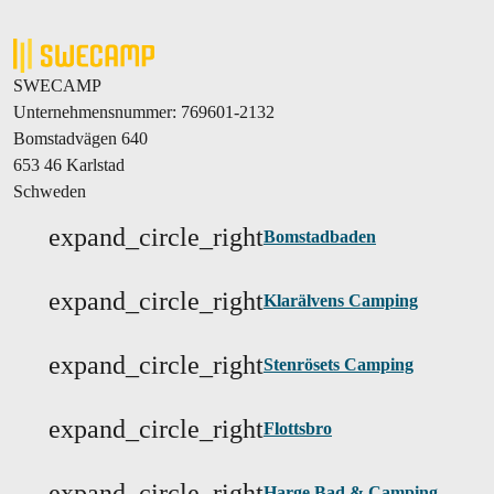
SWECAMP
Unternehmensnummer: 769601-2132
Bomstadvägen 640
653 46 Karlstad
Schweden
expand_circle_right
Bomstadbaden
expand_circle_right
Klarälvens Camping
expand_circle_right
Stenrösets Camping
expand_circle_right
Flottsbro
expand_circle_right
Harge Bad & Camping