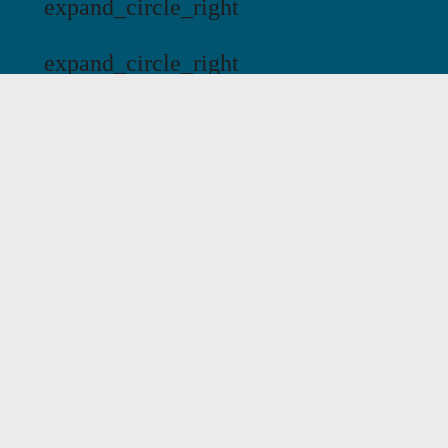
expand_circle_right
Jägersbo Camping
expand_circle_right
KustCamp
mail
Email:
kontakt@swecamp.se
Outdoor & Natur
Schwedische Kultur
Camping in Schweden
Paket
Über Swecamp
FAQ
Kontakt
Cookie-Einstellungen
Deutsch