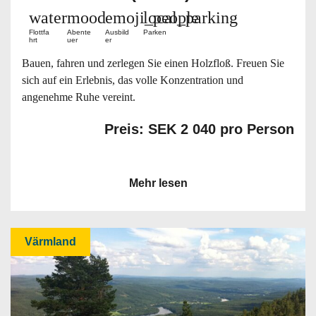
water
mood
emoji_people
local_parking
Flottfa
Abente
Ausbild
Parken
hrt
uer
er
Bauen, fahren und zerlegen Sie einen Holzfloß. Freuen Sie
sich auf ein Erlebnis, das volle Konzentration und
angenehme Ruhe vereint.
Preis: SEK 2 040 pro Person
Mehr lesen
Värmland