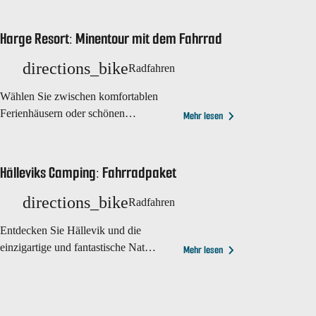
Harge Resort: Minentour mit dem Fahrrad
directions_bike
Radfahren
Wählen Sie zwischen komfortablen
Ferienhäusern oder schönen
Mehr lesen
Campingplätzen als Ausgangspunkt
für dieses Fahrradabenteuer.
Hälleviks Camping: Fahrradpaket
directions_bike
Radfahren
Entdecken Sie Hällevik und die
einzigartige und fantastische Natur
Mehr lesen
der…