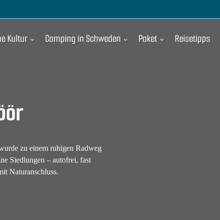
e Kultur
Camping in Schweden
Paket
Reisetipps
öör
r wurde zu einem ruhigen Radweg
ne Siedlungen – autofrei, fast
mit Naturanschluss.