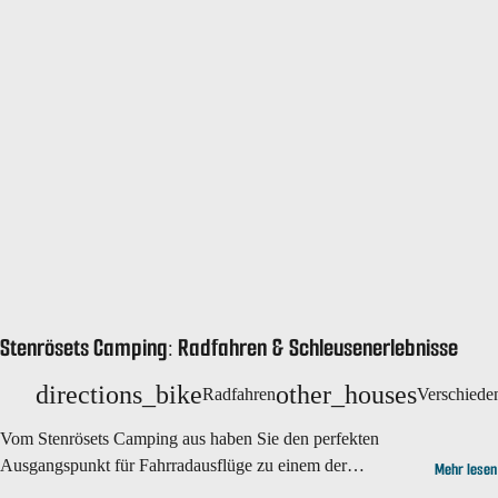
Stenrösets Camping: Radfahren & Schleusenerlebnisse
directions_bike
other_houses
Radfahren
Verschiede
Vom Stenrösets Camping aus haben Sie den perfekten
Ausgangspunkt für Fahrradausflüge zu einem der
Mehr lesen
beeindruckendsten Gebiete Trollhättans.