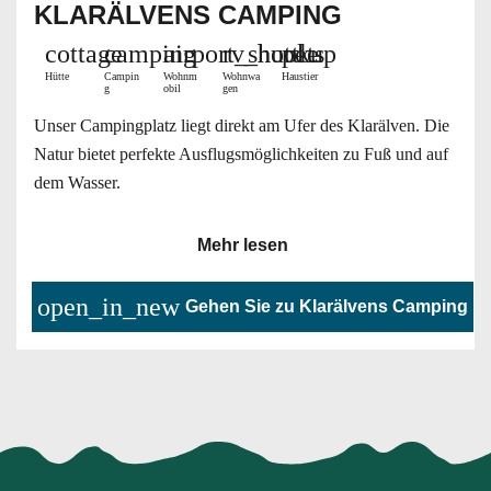
KLARÄLVENS CAMPING
cottage
camping
airport_shuttle
rv_hookup
pets
Hütte
Campin
Wohnm
Wohnwa
Haustier
g
obil
gen
Unser Campingplatz liegt direkt am Ufer des Klarälven. Die
Natur bietet perfekte Ausflugsmöglichkeiten zu Fuß und auf
dem Wasser.
Mehr lesen
open_in_new
Gehen Sie zu Klarälvens Camping