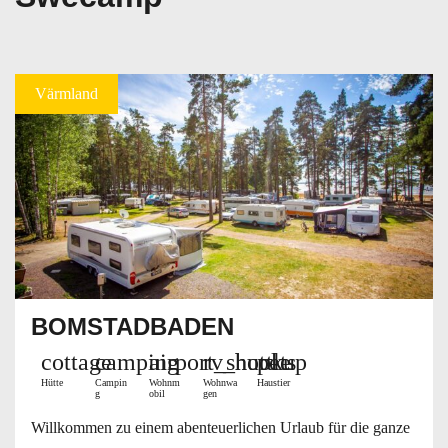
Värmland
BOMSTADBADEN
cottage
camping
airport_shuttle
rv_hookup
pets
Hütte
Campin
Wohnm
Wohnwa
Haustier
g
obil
gen
Willkommen zu einem abenteuerlichen Urlaub für die ganze