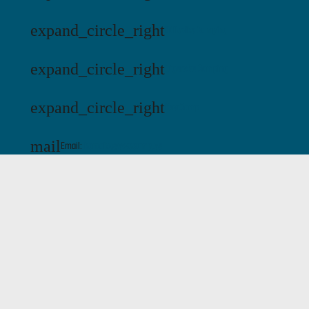
expand_circle_right
Hälleviks Camping
expand_circle_right
Jägersbo Camping
expand_circle_right
KustCamp
mail
Email:
kontakt@swecamp.se
Outdoor & Natur
Schwedische Kultur
Camping in Schweden
Paket
Über Swecamp
FAQ
Kontakt