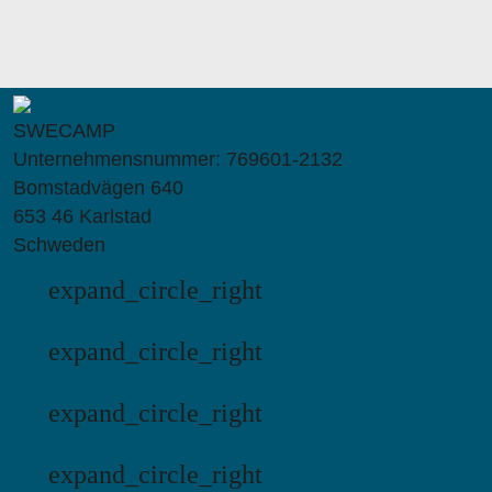
SWECAMP
Unternehmensnummer: 769601-2132
Bomstadvägen 640
653 46 Karlstad
Schweden
expand_circle_right
Bomstadbaden
expand_circle_right
Klarälvens Camping
expand_circle_right
Stenrösets Camping
expand_circle_right
Flottsbro