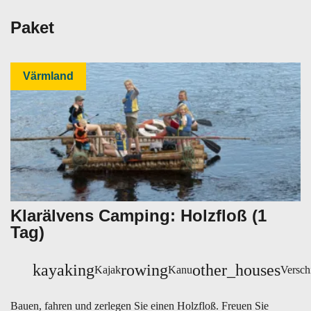
Paket
Värmland
Klarälvens Camping: Holzfloß (1
Tag)
kayaking
rowing
other_houses
Kajak
Kanu
Versch
Bauen, fahren und zerlegen Sie einen Holzfloß. Freuen Sie