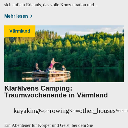
sich auf ein Erlebnis, das volle Konzentration und
angenehme Ruhe vereint.
Mehr lesen
Värmland
Klarälvens Camping:
Traumwochenende in Värmland
kayaking
rowing
other_houses
Kajak
Kanu
Versch
Ein Abenteuer für Körper und Geist, bei dem Sie