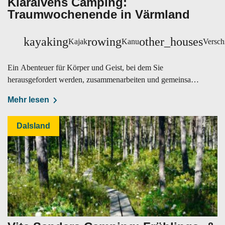
Klarälvens Camping:
Traumwochenende in Värmland
kayaking
rowing
other_houses
Kajak
Kanu
Versch
Ein Abenteuer für Körper und Geist, bei dem Sie
herausgefordert werden, zusammenarbeiten und gemeinsam
etwas schaffen.
Mehr lesen
Dalsland