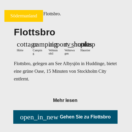
Södermanland
Flottsbro
cottage
camping
airport_shuttle
rv_hookup
pets
Hütte
Campin
Wohnm
Wohnwa
Haustier
g
obil
gen
Flottsbro, gelegen am See Albysjön in Huddinge, bietet
eine grüne Oase, 15 Minuten von Stockholm City
entfernt.
Mehr lesen
open_in_new
Gehen Sie zu Flottsbro