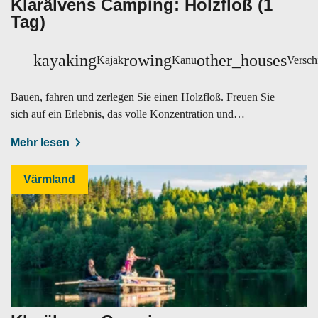
Klarälvens Camping: Holzfloß (1
Tag)
kayaking
rowing
other_houses
Kajak
Kanu
Versch
Bauen, fahren und zerlegen Sie einen Holzfloß. Freuen Sie
sich auf ein Erlebnis, das volle Konzentration und
angenehme Ruhe vereint.
Mehr lesen
Värmland