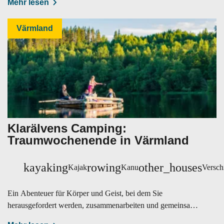
Mehr lesen
Värmland
Klarälvens Camping:
Traumwochenende in Värmland
kayaking
rowing
other_houses
Kajak
Kanu
Versch
Ein Abenteuer für Körper und Geist, bei dem Sie
herausgefordert werden, zusammenarbeiten und gemeinsam
etwas schaffen.