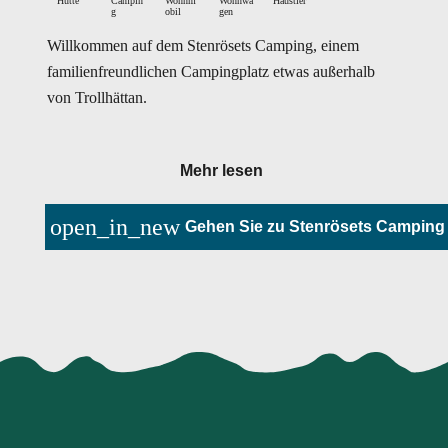
Hütte
Campin
Wohnm
Wohnwa
Haustier
g
obil
gen
Willkommen auf dem Stenrösets Camping, einem
familienfreundlichen Campingplatz etwas außerhalb
von Trollhättan.
Mehr lesen
open_in_new
Gehen Sie zu Stenrösets Camping