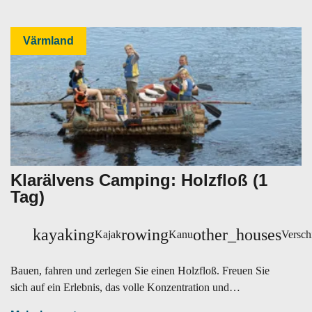
Värmland
Klarälvens Camping: Holzfloß (1
Tag)
kayaking
rowing
other_houses
Kajak
Kanu
Versch
Bauen, fahren und zerlegen Sie einen Holzfloß. Freuen Sie
sich auf ein Erlebnis, das volle Konzentration und
angenehme Ruhe vereint.